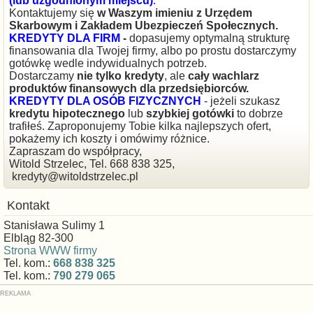
(lub uzgodnionym miejscu)
.
Kontaktujemy się
w Waszym imieniu z Urzędem
Skarbowym i Zakładem Ubezpieczeń Społecznych.
KREDYTY DLA FIRM
-
dopasujemy optymalną strukturę
finansowania dla Twojej firmy, albo po prostu dostarczymy
gotówkę wedle indywidualnych potrzeb.
Dostarczamy
nie tylko kredyty
, ale
cały wachlarz
produktów finansowych dla przedsiębiorców.
KREDYTY DLA OSÓB FIZYCZNYCH
- jeżeli szukasz
kredytu hipotecznego
lub
szybkiej gotówki
to dobrze
trafiłeś. Zaproponujemy Tobie kilka najlepszych ofert,
pokażemy ich koszty i omówimy różnice.
Zapraszam do współpracy,
Witold Strzelec, Tel. 668 838 325,
kredyty@witoldstrzelec.pl
Kontakt
Stanisława Sulimy 1
Elbląg 82-300
Strona WWW firmy
Tel. kom.:
668 838 325
Tel. kom.:
790 279 065