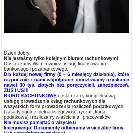
Dzień dobry,
Nie jesteśmy tylko kolejnym biurem rachunkowym!
Dostarczamy Wam również usługę finansowania
bankowego i pozabankowego.
Dla każdej nowej firmy (0 – 6 miesięcy działania), która
rozpocznie z nami współpracę, umożliwiamy uzyskanie
nawet 30 tys. złotych bez poręczycieli, zabezpieczeń,
ZUS i US!!!
BIURO RACHUNKOWE
dostarczamy kompleksową
usługę prowadzenia ksiąg rachunkowych dla
wszystkich form prowadzenia rozliczeń podatkowych
(zasady ogólne, pełna księgowość, ryczałt, karta
podatkowa) i rozliczamy właściciela i pracowników.
Nie musisz pamiętać o wizycie u
księgowego!
Dokumenty odbieramy w siedzibie firmy