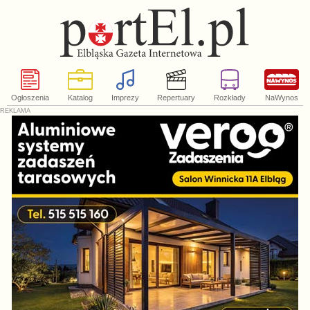
Ogłoszenia
Katalog
Imprezy
Repertuary
Rozkłady
NaWynos