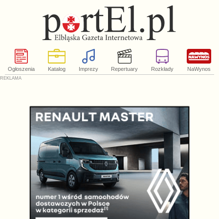
Ogłoszenia
Katalog
Imprezy
Repertuary
Rozkłady
NaWynos