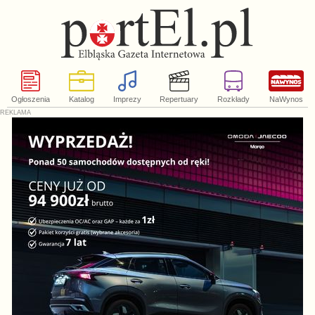
Ogłoszenia
Katalog
Imprezy
Repertuary
Rozkłady
NaWynos