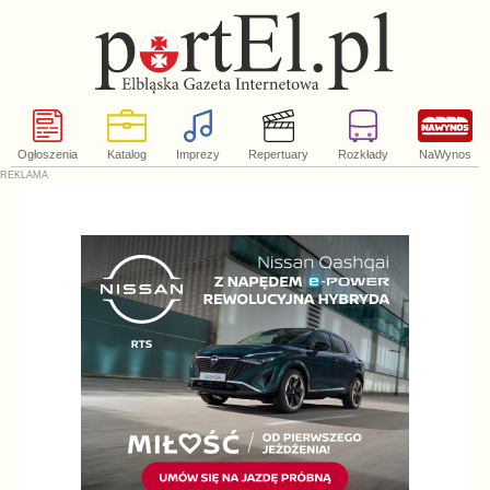
Ogłoszenia
Katalog
Imprezy
Repertuary
Rozkłady
NaWynos