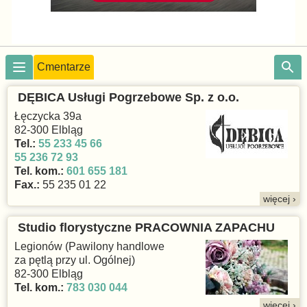
Cmentarze
DĘBICA Usługi Pogrzebowe Sp. z o.o.
Łęczycka 39a
82-300 Elbląg
Tel.:
55 233 45 66
55 236 72 93
Tel. kom.:
601 655 181
Fax.:
55 235 01 22
więcej ›
Studio florystyczne PRACOWNIA ZAPACHU
Legionów (Pawilony handlowe
za pętlą przy ul. Ogólnej)
82-300 Elbląg
Tel. kom.:
783 030 044
więcej ›