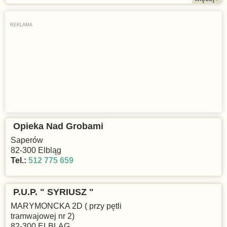
Opieka Nad Grobami
Saperów
82-300 Elbląg
Tel.:
512 775 659
P.U.P. " SYRIUSZ "
MARYMONCKA 2D ( przy pętli
tramwajowej nr 2)
82-300 ELBLĄG