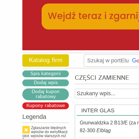
Katalog firm
Spis kategorii
CZĘŚCI ZAMIENNE
Dodaj wpis
Dodaj kupon
rabatowy
Kupony rabatowe
INTER GLAS
Legenda
Grunwaldzka 2 B13/E (za 
Zgłaszanie błędnych
82-300
Elbląg
wpisów do weryfikacji
(dot. wpisów starszych niż