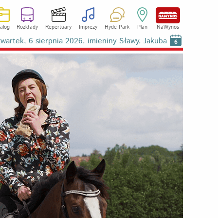
alog
Rozkłady
Repertuary
Imprezy
Hyde Park
Plan
NaWynos
wartek, 6 sierpnia 2026, imieniny Sławy, Jakuba
6