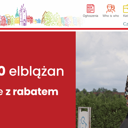
Ogłoszenia
Who is who
Kat
Cz