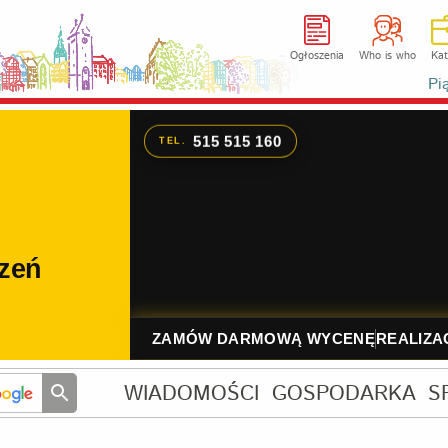
Ogłoszenia
Who is who
Kat
Pi
WIADOMOŚCI
GOSPODARKA
S