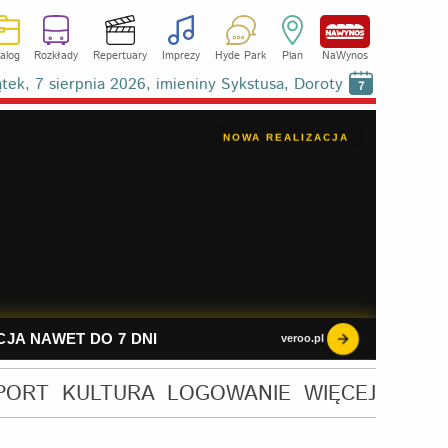
alog
Rozkłady
Repertuary
Imprezy
Hyde Park
Plan
NaWynos
ątek, 7 sierpnia 2026, imieniny Sykstusa, Doroty
7
PORT
KULTURA
LOGOWANIE
WIĘCEJ