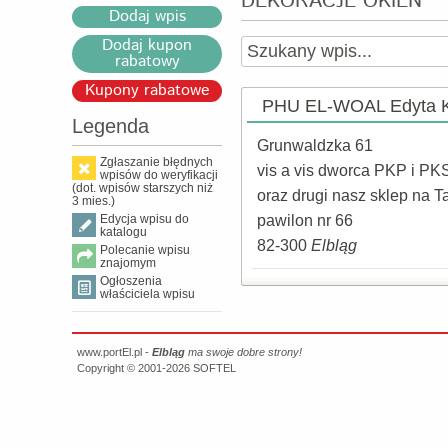
DEKORACJE OKIEN
Dodaj wpis
Dodaj kupon
rabatowy
Kupony rabatowe
PHU EL-WOAL Edyta 
Legenda
Grunwaldzka 61
Zgłaszanie błędnych
vis a vis dworca PKP i PK
wpisów do weryfikacji
(dot. wpisów starszych niż
oraz drugi nasz sklep na 
3 mies.)
Edycja wpisu do
pawilon nr 66
katalogu
82-300
Elbląg
Polecanie wpisu
znajomym
Ogłoszenia
właściciela wpisu
www.portEl.pl -
Elbląg
ma swoje dobre strony!
Copyright © 2001-2026
SOFTEL