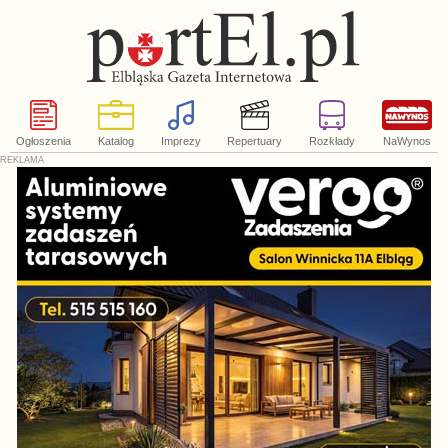
Ogłoszenia
Katalog
Imprezy
Repertuary
Rozkłady
NaWynos