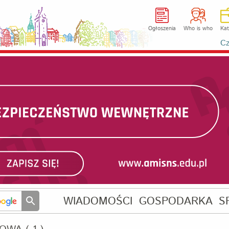
Ogłoszenia
Who is who
Kat
Cz
WIADOMOŚCI
GOSPODARKA
S