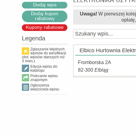
ELEKTRONIKA UŻYTKO
Dodaj wpis
Dodaj kupon
Uwaga!
W pierwszej kole
rabatowy
opłatę
Kupony rabatowe
Legenda
Zgłaszanie błędnych
Elbico Hurtownia Elekt
wpisów do weryfikacji
(dot. wpisów starszych niż
3 mies.)
Fromborska 2A
Edycja wpisu do
82-300
Elbląg
katalogu
Polecanie wpisu
znajomym
Ogłoszenia
właściciela wpisu