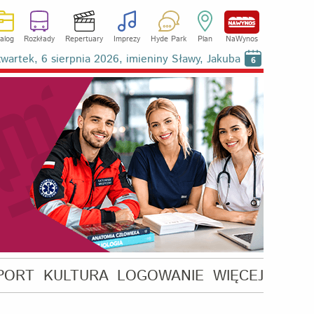
alog
Rozkłady
Repertuary
Imprezy
Hyde Park
Plan
NaWynos
wartek, 6 sierpnia 2026, imieniny Sławy, Jakuba
6
PORT
KULTURA
LOGOWANIE
WIĘCEJ