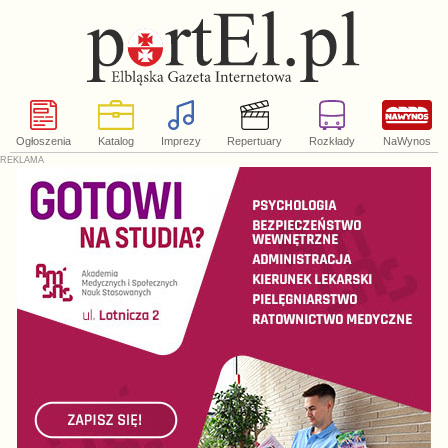
Ogłoszenia
Katalog
Imprezy
Repertuary
Rozkłady
NaWynos