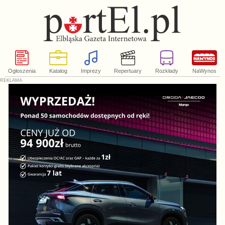
Ogłoszenia
Katalog
Imprezy
Repertuary
Rozkłady
NaWynos