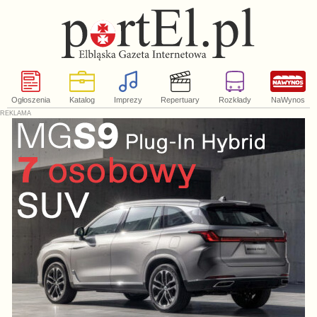
Ogłoszenia
Katalog
Imprezy
Repertuary
Rozkłady
NaWynos