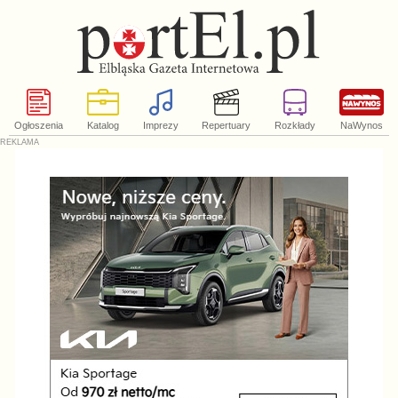
Ogłoszenia
Katalog
Imprezy
Repertuary
Rozkłady
NaWynos