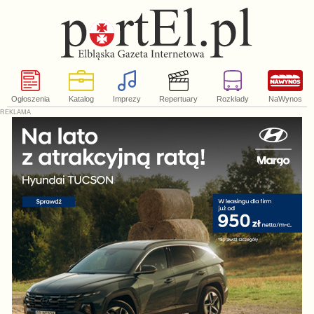
Ogłoszenia
Katalog
Imprezy
Repertuary
Rozkłady
NaWynos