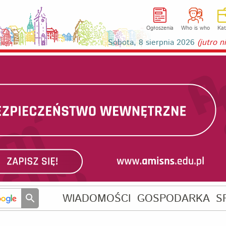
Ogłoszenia
Who is who
Kat
Sobota, 8 sierpnia 2026
(jutro 
WIADOMOŚCI
GOSPODARKA
S