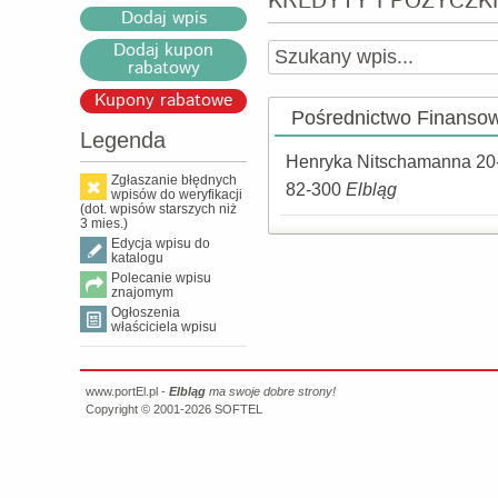
KREDYTY I POŻYCZKI
Dodaj wpis
Dodaj kupon
rabatowy
Kupony rabatowe
Pośrednictwo Finansow
Legenda
Henryka Nitschamanna 20
Zgłaszanie błędnych
82-300
Elbląg
wpisów do weryfikacji
(dot. wpisów starszych niż
3 mies.)
Edycja wpisu do
katalogu
Polecanie wpisu
znajomym
Ogłoszenia
właściciela wpisu
www.portEl.pl -
Elbląg
ma swoje dobre strony!
Copyright © 2001-2026
SOFTEL