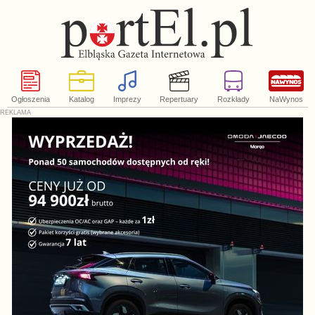
Ogłoszenia
Katalog
Imprezy
Repertuary
Rozkłady
NaWynos