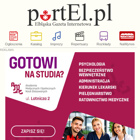
Ogłoszenia
Katalog
Imprezy
Repertuary
Rozkłady
NaWynos