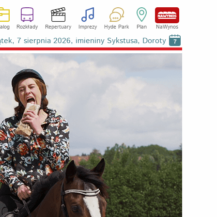
alog
Rozkłady
Repertuary
Imprezy
Hyde Park
Plan
NaWynos
ątek, 7 sierpnia 2026, imieniny Sykstusa, Doroty
7