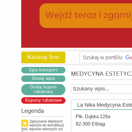
Katalog firm
Spis kategorii
MEDYCYNA ESTETYC
Dodaj wpis
Dodaj kupon
rabatowy
Kupony rabatowe
La Nika Medycyna Est
Legenda
Płk. Dąbka 128a
Zgłaszanie błędnych
82-300
Elbląg
wpisów do weryfikacji
(dot. wpisów starszych niż