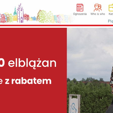
Ogłoszenia
Who is who
Kat
Pi