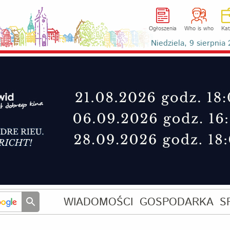
Ogłoszenia
Who is who
Kat
Niedziela, 9 sierpni
WIADOMOŚCI
GOSPODARKA
S