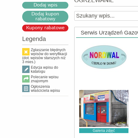
OGRZEWANIE
Dodaj wpis
Dodaj kupon
rabatowy
Kupony rabatowe
Serwis Urządzeń Ga
Legenda
Zgłaszanie błędnych
wpisów do weryfikacji
(dot. wpisów starszych niż
3 mies.)
Edycja wpisu do
katalogu
Polecanie wpisu
znajomym
Ogłoszenia
właściciela wpisu
Galeria zdjęć