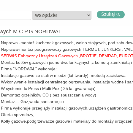
Szukaj
zowych M.C.P.G NORDWAL
Naprawa -montaż kuchenek gazowych, wolno stojących, pod zabudowę
Naprawa-montaż podgrzewaczy gazowych TERMET, JUNKERS , VAIL
SERWIS Fabryczny Urządzeń Gazowych ,BROTJE, DEMRAD, EUR
Montaż kotłów gazowych jedno-dwufunkcyjnych,z komorą zamkniętą i
Firma "NORDWAL" wykonuje:
Instalacje gazowe ze stali w miedzi (lut twardy), metodą zaciskową
Wykonywanie instalacji centralnego ogrzewania, instalacje wodne i san
W systemie Ix Press i Multi Pex ( 25 lat gwarancja)
Demontaż grzejników CO ( bez spuszczania wody)
Montaż--- Gaz,woda,sanitarne,co.
Firma wykonuje przeglądy instalacji gazowych,urządzeń gastronomicz
Oferta sprzedaży;
Kotły gazowe,podgrzewacze gazowe i materiały do montaży urządze