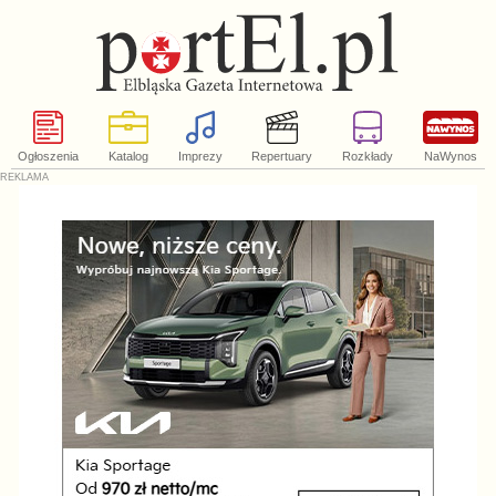
Ogłoszenia
Katalog
Imprezy
Repertuary
Rozkłady
NaWynos