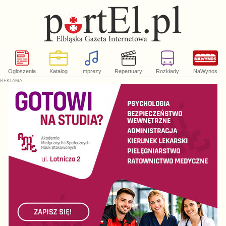
Ogłoszenia
Katalog
Imprezy
Repertuary
Rozkłady
NaWynos