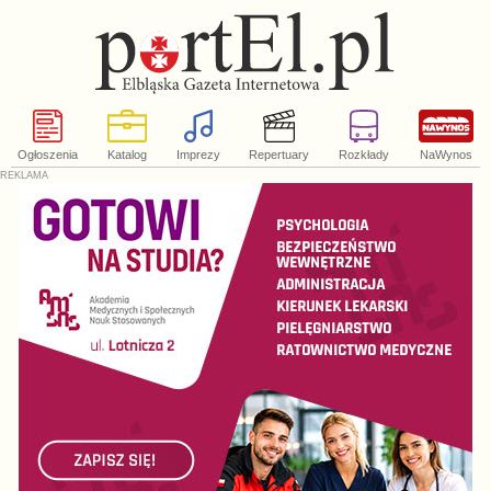
Ogłoszenia
Katalog
Imprezy
Repertuary
Rozkłady
NaWynos