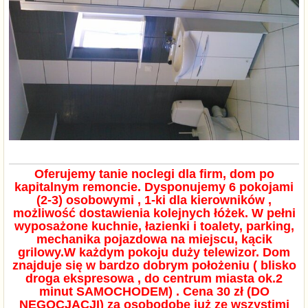
Oferujemy tanie noclegi dla firm, dom po
kapitalnym remoncie. Dysponujemy 6 pokojami
(2-3) osobowymi , 1-ki dla kierowników ,
możliwość dostawienia kolejnych łóżek. W pełni
wyposażone kuchnie, łazienki i toalety, parking,
mechanika pojazdowa na miejscu, kącik
grilowy.W każdym pokoju duży telewizor. Dom
znajduje się w bardzo dobrym położeniu ( blisko
droga ekspresowa , do centrum miasta ok.2
minut SAMOCHODEM) . Cena 30 zł (DO
NEGOCJACJI) za osobodobę już ze wszystimi