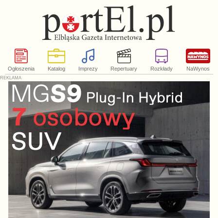
Ogłoszenia
Katalog
Imprezy
Repertuary
Rozkłady
NaWynos