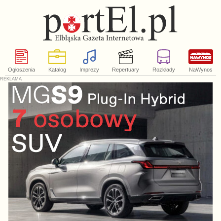
Ogłoszenia
Katalog
Imprezy
Repertuary
Rozkłady
NaWynos