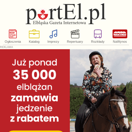
Ogłoszenia
Katalog
Imprezy
Repertuary
Rozkłady
NaWynos