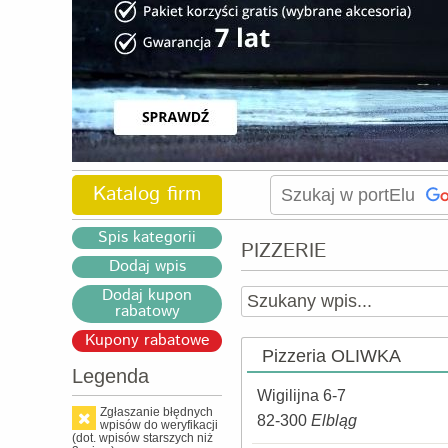
Katalog firm
Spis kategorii
PIZZERIE
Dodaj wpis
Dodaj kupon
rabatowy
Kupony rabatowe
Pizzeria OLIWKA
Legenda
Wigilijna 6-7
Zgłaszanie błędnych
82-300
Elbląg
wpisów do weryfikacji
(dot. wpisów starszych niż