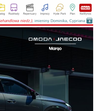
alog
Rozkłady
Repertuary
Imprezy
Hyde Park
Plan
NaWynos
niehandlowa niedz.)
, imieniny Dominika, Cypriana
8