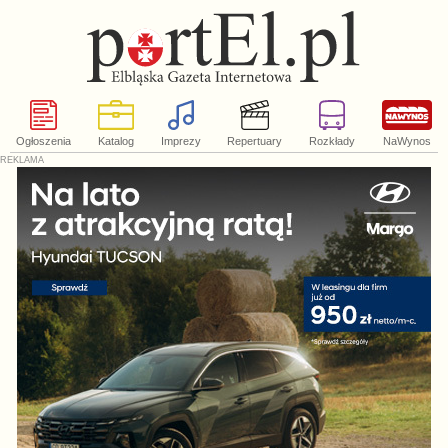
Ogłoszenia
Katalog
Imprezy
Repertuary
Rozkłady
NaWynos