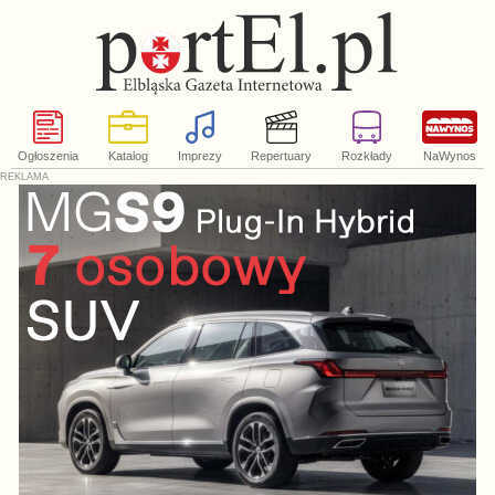
Ogłoszenia
Katalog
Imprezy
Repertuary
Rozkłady
NaWynos