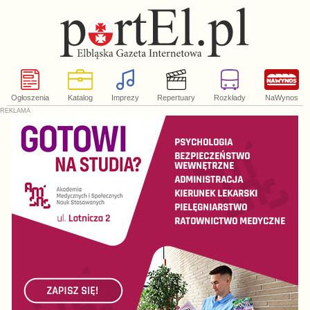
Ogłoszenia
Katalog
Imprezy
Repertuary
Rozkłady
NaWynos