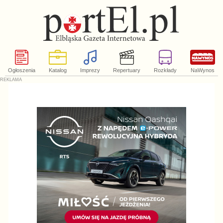
Ogłoszenia
Katalog
Imprezy
Repertuary
Rozkłady
NaWynos