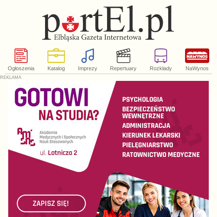
Ogłoszenia
Katalog
Imprezy
Repertuary
Rozkłady
NaWynos