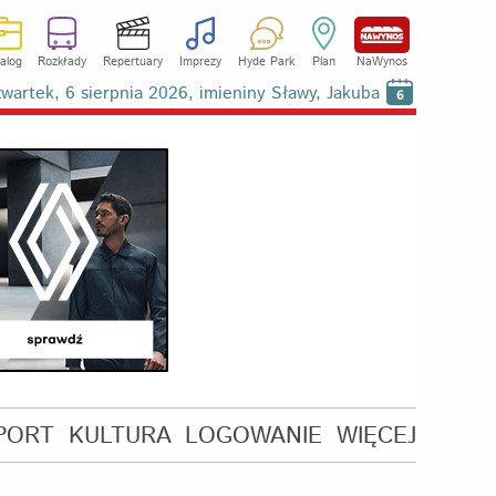
alog
Rozkłady
Repertuary
Imprezy
Hyde Park
Plan
NaWynos
wartek, 6 sierpnia 2026, imieniny Sławy, Jakuba
6
PORT
KULTURA
LOGOWANIE
WIĘCEJ