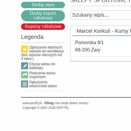
SKLEPY SPORTOWE 
Dodaj wpis
Dodaj kupon
rabatowy
Kupony rabatowe
Marcel Korkuś - Kursy
Legenda
Pomorska 9/1
Zgłaszanie błędnych
68-200
Żary
wpisów do weryfikacji
(dot. wpisów starszych niż
3 mies.)
Edycja wpisu do
katalogu
Polecanie wpisu
znajomym
Ogłoszenia
właściciela wpisu
www.portEl.pl -
Elbląg
ma swoje dobre strony!
Copyright © 2001-2026
SOFTEL