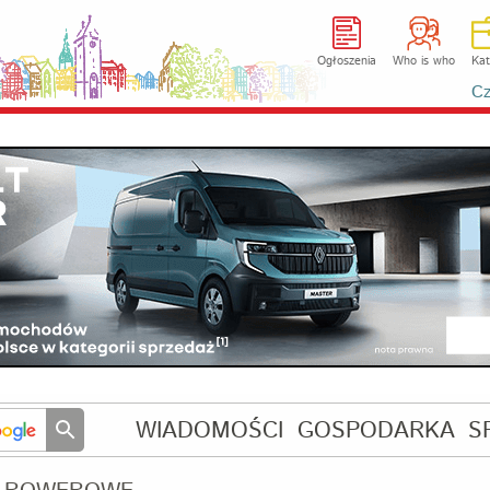
Ogłoszenia
Who is who
Kat
Cz
WIADOMOŚCI
GOSPODARKA
S