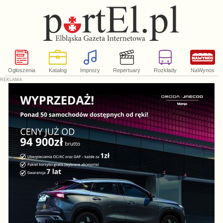
Ogłoszenia
Katalog
Imprezy
Repertuary
Rozkłady
NaWynos