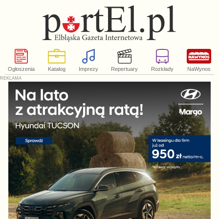
Ogłoszenia
Katalog
Imprezy
Repertuary
Rozkłady
NaWynos