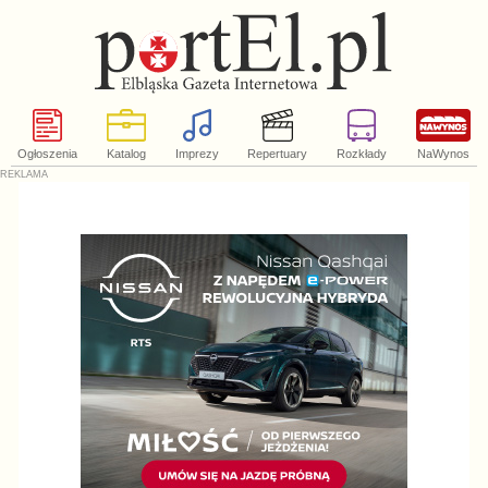
Ogłoszenia
Katalog
Imprezy
Repertuary
Rozkłady
NaWynos