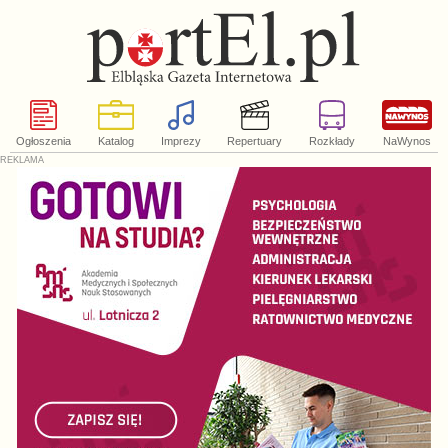
Ogłoszenia
Katalog
Imprezy
Repertuary
Rozkłady
NaWynos