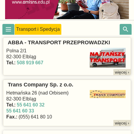
Transport i Spedycja
ABBA - TRANSPORT PRZEPROWADZKI
Polna 2/1
82-300 Elbląg
Tel.:
508 919 667
więcej ›
Trans Company Sp. z o.o.
Hetmańska 26 (nad Orbisem)
82-300 Elbląg
Tel.:
55 641 60 32
55 641 60 33
Fax.:
(055) 641 80 10
więcej ›