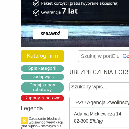
Katalog firm
Spis kategorii
UBEZPIECZENIA I O
Dodaj wpis
Dodaj kupon
rabatowy
Kupony rabatowe
PZU Agencja Zwolińsc
Legenda
Adama Mickiewicza 14
Zgłaszanie błędnych
82-300
Elbląg
wpisów do weryfikacji
(dot. wpisów starszych niż