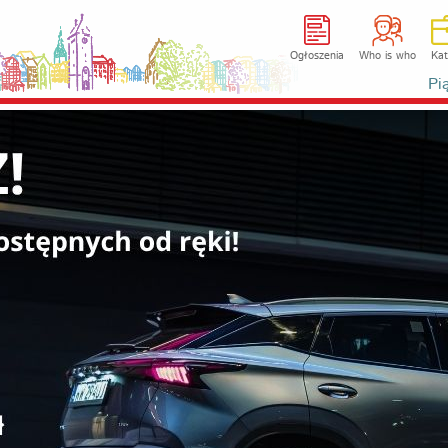
Ogłoszenia
Who is who
Kat
Pi