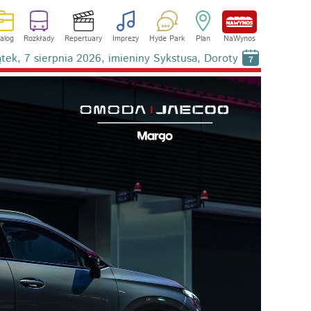
alog
Rozkłady
Repertuary
Imprezy
Hyde Park
Plan
NaWynos
ątek, 7 sierpnia 2026, imieniny Sykstusa, Doroty
7