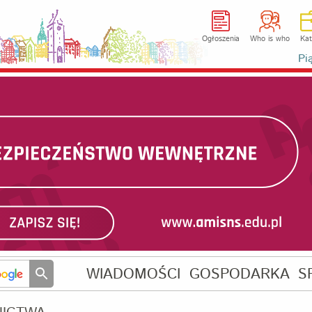
Ogłoszenia
Who is who
Kat
Pi
WIADOMOŚCI
GOSPODARKA
S