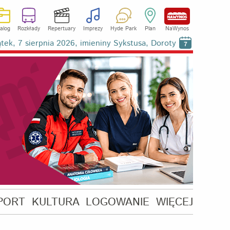
alog
Rozkłady
Repertuary
Imprezy
Hyde Park
Plan
NaWynos
ątek, 7 sierpnia 2026, imieniny Sykstusa, Doroty
7
PORT
KULTURA
LOGOWANIE
WIĘCEJ