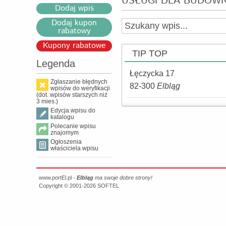
USŁUGI DLA BUDOW
Dodaj wpis
Dodaj kupon
rabatowy
Kupony rabatowe
TIP TOP
Legenda
Łęczycka 17
Zgłaszanie błędnych
82-300
Elbląg
wpisów do weryfikacji
(dot. wpisów starszych niż
3 mies.)
Edycja wpisu do
katalogu
Polecanie wpisu
znajomym
Ogłoszenia
właściciela wpisu
www.portEl.pl -
Elbląg
ma swoje dobre strony!
Copyright © 2001-2026
SOFTEL