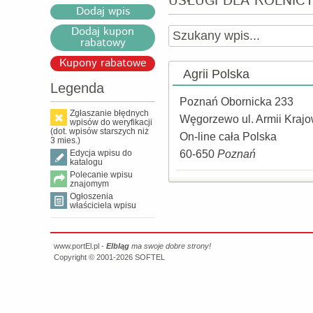
USŁUGI DLA ROLNIC
Dodaj wpis
Dodaj kupon
rabatowy
Kupony rabatowe
Agrii Polska
Legenda
Poznań Obornicka 233
Zgłaszanie błędnych
Węgorzewo ul. Armii Kraj
wpisów do weryfikacji
(dot. wpisów starszych niż
On-line cała Polska
3 mies.)
Edycja wpisu do
60-650
Poznań
katalogu
Polecanie wpisu
znajomym
Ogłoszenia
właściciela wpisu
www.portEl.pl -
Elbląg
ma swoje dobre strony!
Copyright © 2001-2026
SOFTEL