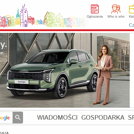
Ogłoszenia
Who is who
Kat
Cz
WIADOMOŚCI
GOSPODARKA
S