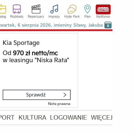
alog
Rozkłady
Repertuary
Imprezy
Hyde Park
Plan
NaWynos
wartek, 6 sierpnia 2026, imieniny Sławy, Jakuba
6
PORT
KULTURA
LOGOWANIE
WIĘCEJ