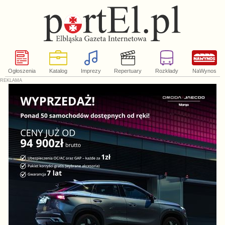
Ogłoszenia
Katalog
Imprezy
Repertuary
Rozkłady
NaWynos