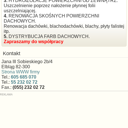
3.
HYDROIZOLACJE POWIERZCHNI OD ZEWNĄTRZ.
Uszczelnienie poprzez nałożenie płynnej folii
uszczelniającej.
4.
RENOWACJA SKOŚNYCH POWIERZCHNI
DACHOWYCH.
Renowacja dachówki, blachodachówki, blachy, płyty falistej
itp.
5.
DYSTRYBUCJA FARB DACHOWYCH.
Zapraszamy do współpracy
Kontakt
Jana III Sobieskiego 2b/4
Elbląg 82-300
Strona WWW firmy
Tel.:
605 685 070
Tel.:
55 232 02 72
Fax.:
(055) 232 02 72