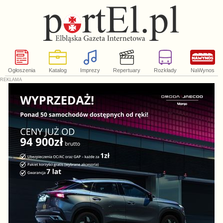
Ogłoszenia
Katalog
Imprezy
Repertuary
Rozkłady
NaWynos