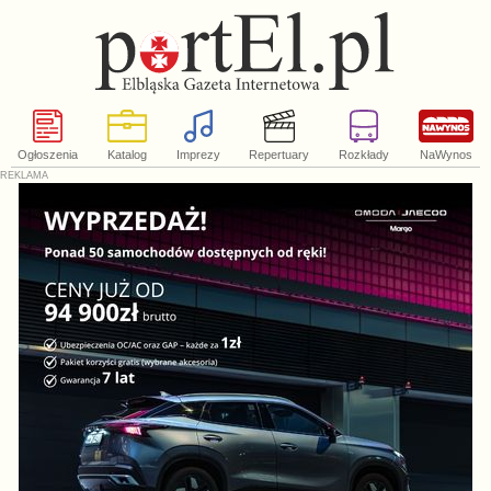
Ogłoszenia
Katalog
Imprezy
Repertuary
Rozkłady
NaWynos