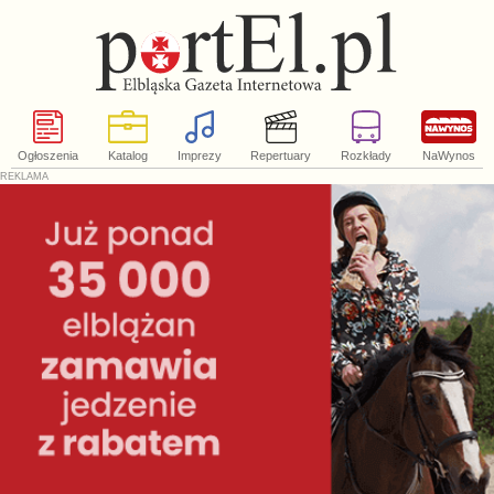
Ogłoszenia
Katalog
Imprezy
Repertuary
Rozkłady
NaWynos