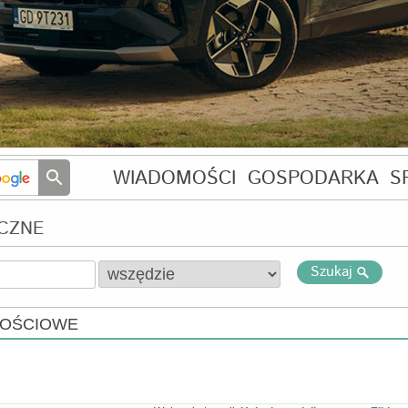
WIADOMOŚCI
GOSPODARKA
S
YCZNE
Szukaj
KOŚCIOWE