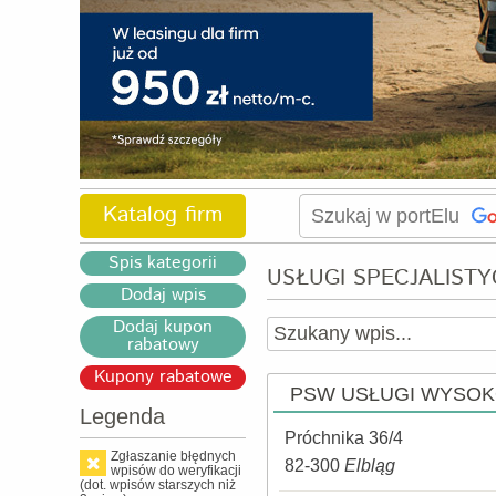
Katalog firm
Spis kategorii
USŁUGI SPECJALIST
Dodaj wpis
Dodaj kupon
rabatowy
Kupony rabatowe
PSW USŁUGI WYSO
Legenda
Próchnika 36/4
Zgłaszanie błędnych
82-300
Elbląg
wpisów do weryfikacji
(dot. wpisów starszych niż