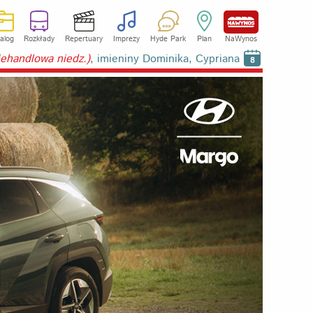
alog
Rozkłady
Repertuary
Imprezy
Hyde Park
Plan
NaWynos
niehandlowa niedz.)
, imieniny Dominika, Cypriana
8