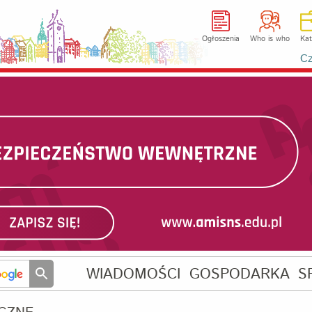
Ogłoszenia
Who is who
Kat
Cz
WIADOMOŚCI
GOSPODARKA
S