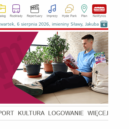
alog
Rozkłady
Repertuary
Imprezy
Hyde Park
Plan
NaWynos
wartek, 6 sierpnia 2026, imieniny Sławy, Jakuba
6
PORT
KULTURA
LOGOWANIE
WIĘCEJ