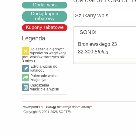
USŁUGI SPECJALIST
Dodaj wpis
Dodaj kupon
rabatowy
Kupony rabatowe
SONIX
Legenda
Broniewskiego 23
Zgłaszanie błędnych
82-300
Elbląg
wpisów do weryfikacji
(dot. wpisów starszych niż
3 mies.)
Edycja wpisu do
katalogu
Polecanie wpisu
znajomym
Ogłoszenia
właściciela wpisu
www.portEl.pl -
Elbląg
ma swoje dobre strony!
Copyright © 2001-2026
SOFTEL