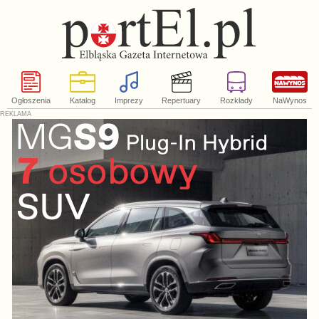
Ogłoszenia
Katalog
Imprezy
Repertuary
Rozkłady
NaWynos