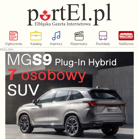
Ogłoszenia
Katalog
Imprezy
Repertuary
Rozkłady
NaWynos