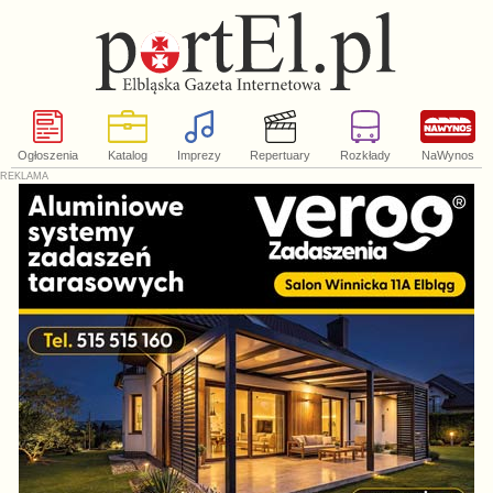
Ogłoszenia
Katalog
Imprezy
Repertuary
Rozkłady
NaWynos