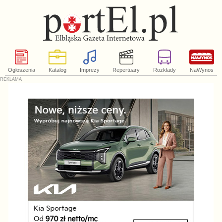
Ogłoszenia
Katalog
Imprezy
Repertuary
Rozkłady
NaWynos