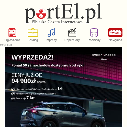
Ogłoszenia
Katalog
Imprezy
Repertuary
Rozkłady
NaWynos