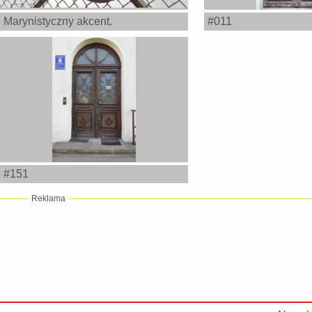
Marynistyczny akcent.
#011
#151
Reklama